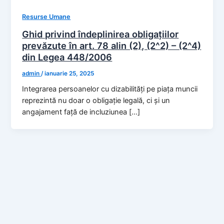
Resurse Umane
Ghid privind îndeplinirea obligațiilor
prevăzute în art. 78 alin (2), (2^2) – (2^4)
din Legea 448/2006
admin
/
ianuarie 25, 2025
Integrarea persoanelor cu dizabilități pe piața muncii
reprezintă nu doar o obligație legală, ci și un
angajament față de incluziunea […]